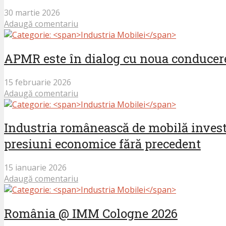
30 martie 2026
Adaugă comentariu
APMR este în dialog cu noua conducere
15 februarie 2026
Adaugă comentariu
Industria românească de mobilă investe
presiuni economice fără precedent
15 ianuarie 2026
Adaugă comentariu
România @ IMM Cologne 2026