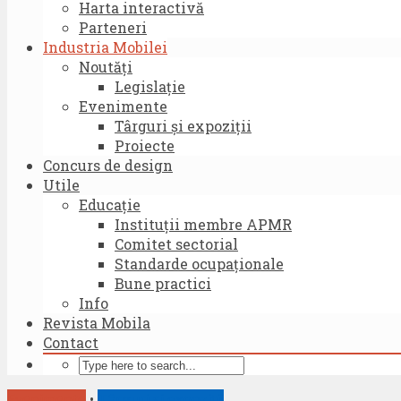
Harta interactivă
Parteneri
Industria Mobilei
Noutăţi
Legislație
Evenimente
Târguri și expoziţii
Proiecte
Concurs de design
Utile
Educaţie
Instituţii membre APMR
Comitet sectorial
Standarde ocupaţionale
Bune practici
Info
Revista Mobila
Contact
Evenimente
•
Târguri și expoziţii