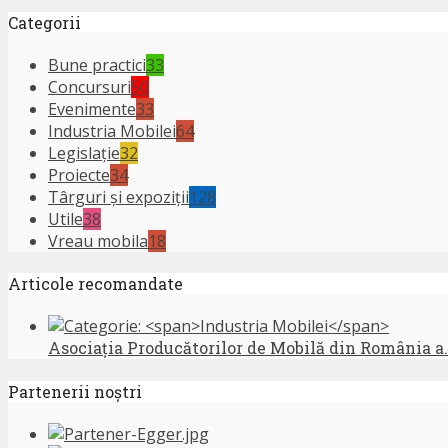
Categorii
Bune practici
33
Concursuri
50
Evenimente
33
Industria Mobilei
64
Legislație
32
Proiecte
34
Târguri și expoziţii
128
Utile
38
Vreau mobila
18
Articole recomandate
Asociația Producătorilor de Mobilă din România a..
Partenerii noștri