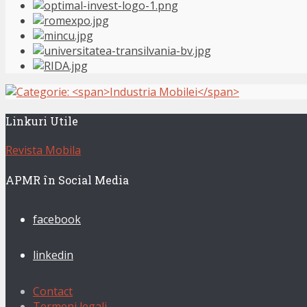
Linkuri Utile
Revista Mobila
APMR în Social Media
facebook
linkedin
Contact
Termeni legali